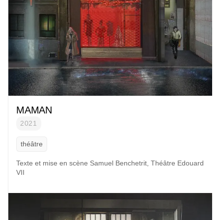
MAMAN
2021
théâtre
Texte et mise en scène
Samuel Benchetrit,
Théâtre Edouard
VII