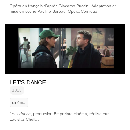
Opéra en français d'après
Giacomo Puccini,
Adaptation et
mise en scène
Pauline Bureau
,
Opéra Comique
LET'S DANCE
2018
cinéma
Let's dance
, production
Empreinte cinéma
,
réalisateur
Ladislas Chollat
,