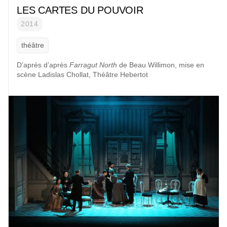
LES CARTES DU POUVOIR
2014
théâtre
D’après d’après
Farragut North
de
Beau Willimon,
mise en
scène
Ladislas Chollat, Théâtre Hebertot