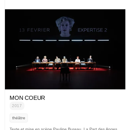
MON COEUR
2017
théâtre
Texte et mise en scène
Pauline Bureau,
La Part des Anges
,