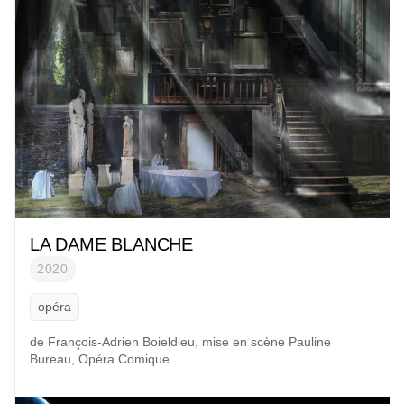
LA DAME BLANCHE
2020
opéra
de
François-Adrien Boieldieu
, mise en scène
Pauline
Bureau
,
Opéra Comique