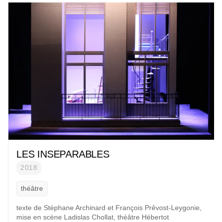
LES INSEPARABLES
2018
théâtre
texte de
Stéphane Archinard
et F
rançois Prêvost-Leygonie
,
mise en scène
Ladislas Chollat
, t
héâtre Hébertot