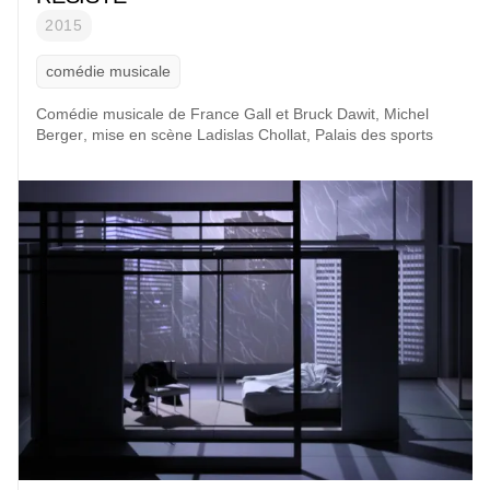
2015
comédie musicale
Comédie musicale de
France Gall et Bruck Dawit
,
Michel
Berger
, mise en scène
Ladislas Chollat
,
Palais des sports