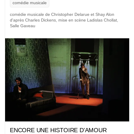
comédie musicale
comédie musicale de
Christopher Delarue et Shay Alon
d'après
Charles Dickens
, mise en scène
Ladislas Chollat
,
Salle Gaveau
ENCORE UNE HISTOIRE D'AMOUR