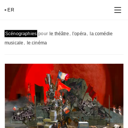
ER
EMMANUELLE ROY — ACCUEIL
Projets
Scénographies
pour
le théâtre
,
l'opéra
,
la comédie
musicale
,
le cinéma