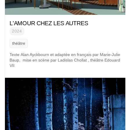
L'AMOUR CHEZ LES AUTRES
2024
théâtre
Texte
Alan Ayckbourn
et adaptée en français par
Marie-Julie
Baup
, mise en scène par
Ladislas Chollat
,
théâtre Edouard
VII