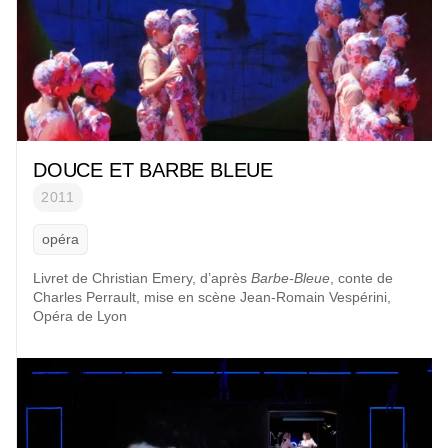
DOUCE ET BARBE BLEUE
2011
opéra
Livret de Christian Emery, d’après
Barbe-Bleue
, conte de
Charles Perrault, mise en scène Jean-Romain Vespérini,
Opéra de Lyon